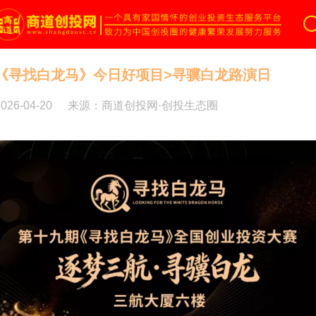
商道创投网
《寻找白龙马》今日好项目>寻骥白龙路演日
2026-04-20
来源：商道创投网·创投生态圈