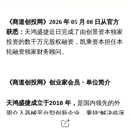
《商道创投网》2026 年 05 月 08 日从官方
获悉：
天鸿盛捷近日完成了由创景资本独家
投资的数千万元股权融资，凯乘资本担任本
轮融资独家财务顾问。
《商道创投网》创业家会员・单位简介
天鸿盛捷成立于2016 年，
是国内领先的外
周介入器械平台型创新企业，秉持“解决临床
痛点、坚守国产原创” 的研发理念。公司聚