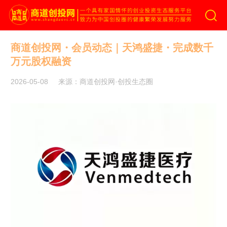
商道创投网
商道创投网・会员动态｜天鸿盛捷・完成数千
万元股权融资
2026-05-08
来源：商道创投网·创投生态圈