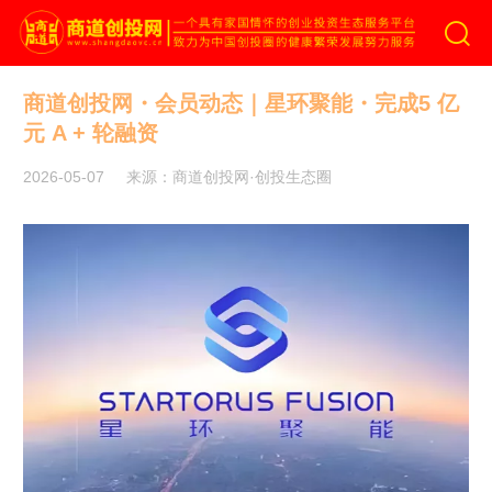
商道创投网
商道创投网・会员动态｜星环聚能・完成5 亿
元 A + 轮融资
2026-05-07
来源：商道创投网·创投生态圈