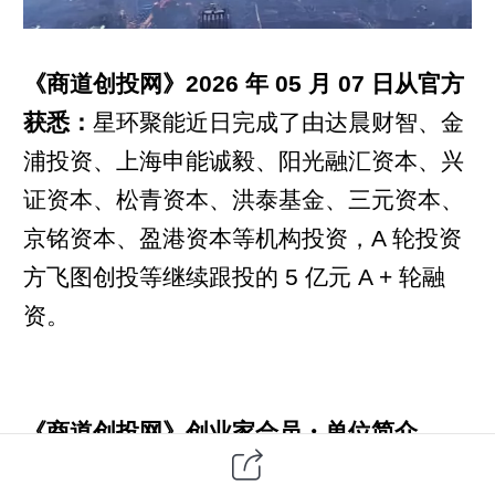
《商道创投网》2026 年 05 月 07 日从官方
获悉：
星环聚能近日完成了由达晨财智、金
浦投资、上海申能诚毅、阳光融汇资本、兴
证资本、松青资本、洪泰基金、三元资本、
京铭资本、盈港资本等机构投资，A 轮投资
方飞图创投等继续跟投的 5 亿元 A + 轮融
资。
《商道创投网》创业家会员・单位简介