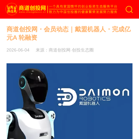
商道创投网
商道创投网・会员动态｜戴盟机器人・完成亿
元A 轮融资
2026-06-04
来源：商道创投网·创投生态圈