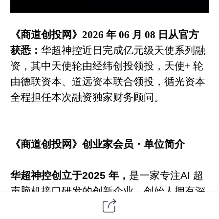
《商道创投网》2026 年 06 月 08 日从官方
获悉：
华超神控近日完成亿元级天使系列融
资，其中天使轮由经纬创投领投，天使+ 轮
由德联资本、道远资本联合领投，循光资本
全程担任本次融资独家财务顾问。
《商道创投网》创业家会员・单位简介
华超神控创立于2025 年，
是一家专注AI 超
声脑机接口研发的创新企业。创始人拥有深
厚的生物医学工程背景与产业创业经验，团