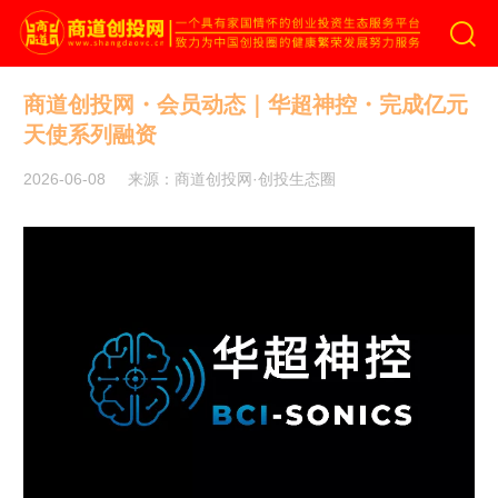
商道创投网
商道创投网・会员动态｜华超神控・完成亿元
天使系列融资
2026-06-08
来源：商道创投网·创投生态圈