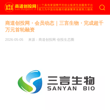
商道创投网
商道创投网・会员动态｜三言生物・完成超千
万元首轮融资
2026-05-05
来源：商道创投网·创投生态圈