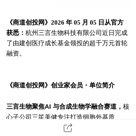
《商道创投网》2026 年 05 月 05 日从官方
获悉：
杭州三言生物科技有限公司近日完成
了由建创医疗成长基金领投的超千万元首轮
融资。
《商道创投网》创业家会员・单位简介
三言生物聚焦AI 与合成生物学融合赛道，
核
心子公司三笙美健专注打造细胞外基质
（ECM）功效原料平台，依托自主研发的高