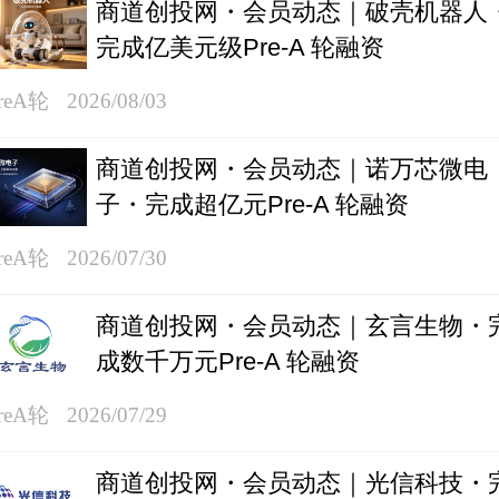
商道创投网・会员动态｜破壳机器人
完成亿美元级Pre-A 轮融资
reA轮
2026/08/03
商道创投网・会员动态｜诺万芯微电
子・完成超亿元Pre-A 轮融资
reA轮
2026/07/30
商道创投网・会员动态｜玄言生物・
成数千万元Pre-A 轮融资
reA轮
2026/07/29
商道创投网・会员动态｜光信科技・