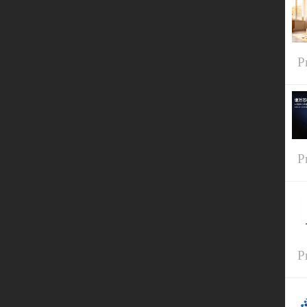
P
P
P