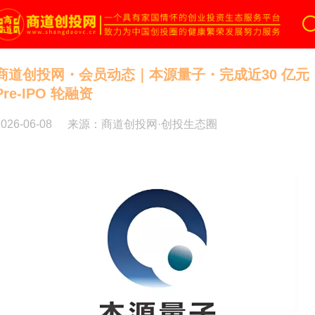
商道创投网
商道创投网・会员动态｜本源量子・完成近30 亿元
Pre-IPO 轮融资
2026-06-08
来源：商道创投网·创投生态圈